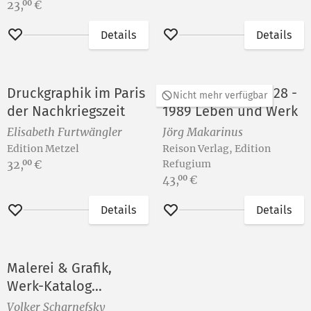
Preis:
23,
€
00
Details
Details
Merken
Merken
Druckgraphik im Paris
Ernst Schröder 1928 -
Nicht mehr verfügbar
der Nachkriegszeit
1989 Leben und Werk
Elisabeth Furtwängler
Jörg Makarinus
Edition Metzel
Reison Verlag, Edition
Preis:
32,
€
Refugium
00
Preis:
43,
€
00
Details
Details
Merken
Merken
Malerei & Grafik,
Werk-Katalog
(Vorzugsausgabe)
Volker Scharnefsky