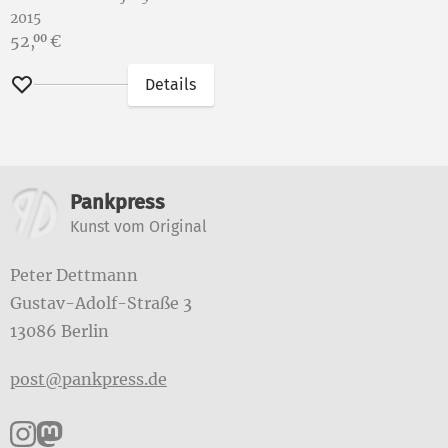
2015
Preis:
52,
€
00
Details
Merken
Weitere Informationen
Pankpress
Kunst vom Original
Peter Dettmann
Gustav-Adolf-Straße 3
13086 Berlin
post@pankpress.de
Pankpress auf Instagram
Pankpress auf Mastodon