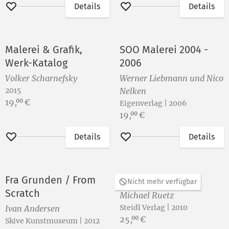
Details
Details
Merken
Merken
Malerei & Grafik,
SOO Malerei 2004 -
Werk-Katalog
2006
Volker Scharnefsky
Werner Liebmann und Nico
2015
Nelken
Preis:
19,
€
00
Eigenverlag | 2006
Preis:
19,
€
00
Details
Details
Merken
Merken
Fra Grunden / From
Eye on time
Nicht mehr verfügbar
Scratch
Michael Ruetz
Steidl Verlag | 2010
Ivan Andersen
Preis:
25,
€
00
Skive Kunstmuseum | 2012