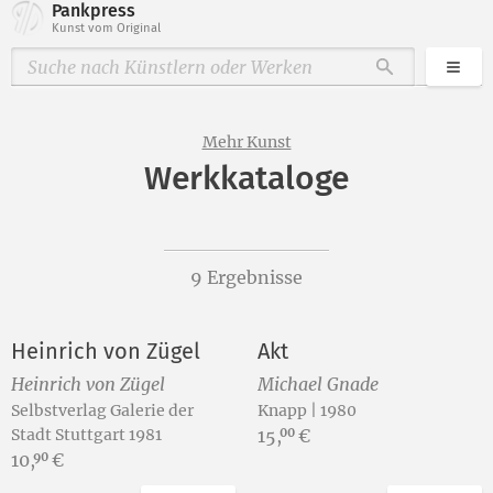
Pankpress
Kunst vom Original
Kate
Durchsuche
Mehr Kunst
Werkkataloge
9 Ergebnisse
Heinrich von Zügel
Akt
Heinrich von Zügel
Michael Gnade
Selbstverlag Galerie der
Knapp | 1980
Preis:
Stadt Stuttgart 1981
15,
€
00
Preis:
10,
€
90