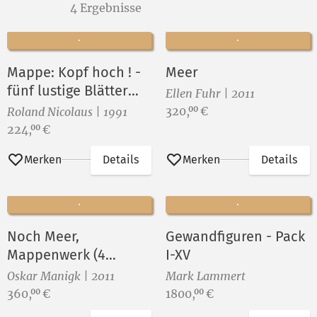
4 Ergebnisse
Mappe: Kopf hoch ! -
Meer
fünf lustige Blätter
Ellen Fuhr | 2011
zum Jahrestag der
Preis:
320,
€
00
Roland Nicolaus | 1991
Einheit
Preis:
224,
€
00
Merken
Details
Merken
Details
Noch Meer,
Gewandfiguren - Pack
Mappenwerk (4
I-XV
Original-Lithografien)
Oskar Manigk | 2011
Mark Lammert
2011
Preis:
Preis:
360,
€
1800,
€
00
00