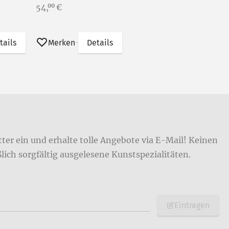
Preis:
54,
€
00
tails
Merken
Details
ter ein und erhalte tolle Angebote via E-Mail! Keinen
ich sorgfältig ausgelesene Kunstspezialitäten.
Eintragen