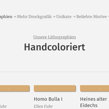
aphien
Mehr Druckgrafik
Unikate
Beliebte Motive
Unsere Lithographien
Handcoloriert
d
Homo Bulla I
Heines alter
Eidechs
Fuhr
Ellen Fuhr