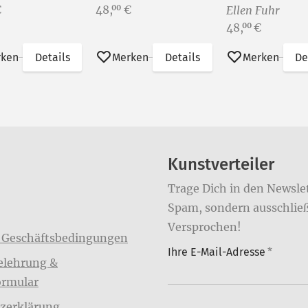
Preis:
€
48,
€
00
Ellen Fuhr
Preis:
48,
€
00
rken
Details
Merken
Details
Merken
De
Kunstverteiler
Trage Dich in den Newslet
Spam, sondern ausschließl
Versprochen!
 Geschäftsbedingungen
Ihre E-Mail-Adresse
*
elehrung &
ormular
zerklärung