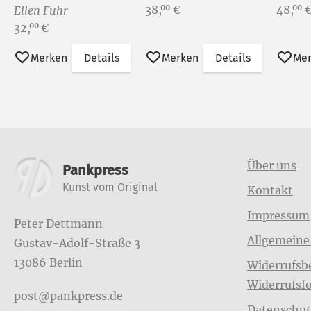
Preis:
Preis:
38,
€
48,
00
00
Ellen Fuhr
Preis:
32,
€
00
Merken
Details
Merken
Details
Me
Weitere Informationen
Über uns
Pankpress
Kunst vom Original
Kontakt
Impressum
Peter Dettmann
Allgemeine
Gustav-Adolf-Straße 3
13086 Berlin
Widerrufsb
Widerrufsf
post@pankpress.de
Datenschut