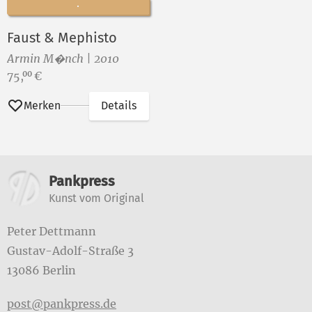
Faust & Mephisto
Armin M�nch | 2010
Preis:
75,
€
00
Merken
Details
Weitere Informationen
Pankpress
Kunst vom Original
Peter Dettmann
Gustav-Adolf-Straße 3
13086 Berlin
post@pankpress.de