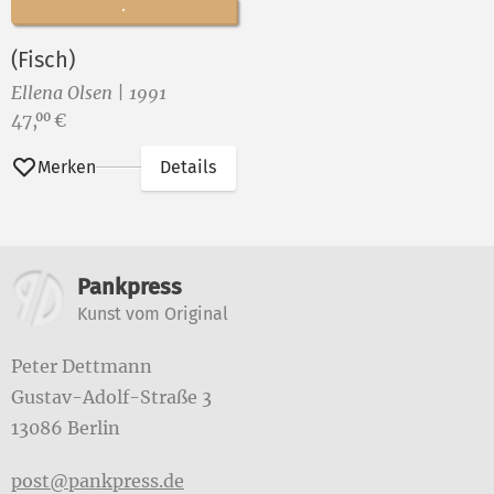
(Fisch)
Ellena Olsen | 1991
Preis:
47,
€
00
Merken
Details
Weitere Informationen
Pankpress
Kunst vom Original
Peter Dettmann
Gustav-Adolf-Straße 3
13086 Berlin
post@pankpress.de