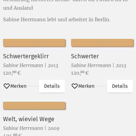
und Ausland
Sabine Herrmann lebt und arbeitet in Berlin.
Schwertergeklirr
Schwerter
Sabine Herrmann | 2013
Sabine Herrmann | 2013
Preis:
Preis:
120,
€
120,
€
00
00
Merken
Details
Merken
Details
Welt, wieviel Wege
Sabine Herrmann | 2009
Preis:
405,
€
00