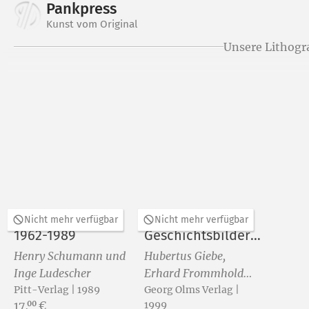
Pankpress
Kunst vom Original
Unsere Lithogr
Sighard Gille -
Hubertus Giebe
Nicht mehr verfügbar
Nicht mehr verfügbar
1962-1989
Geschichtsbilder.
Memorial
Henry Schumann und
Hubertus Giebe,
Inge Ludescher
Erhard Frommhold
Pitt-Verlag | 1989
und Henry Schumann
Georg Olms Verlag |
Preis:
17,
€
1999
00