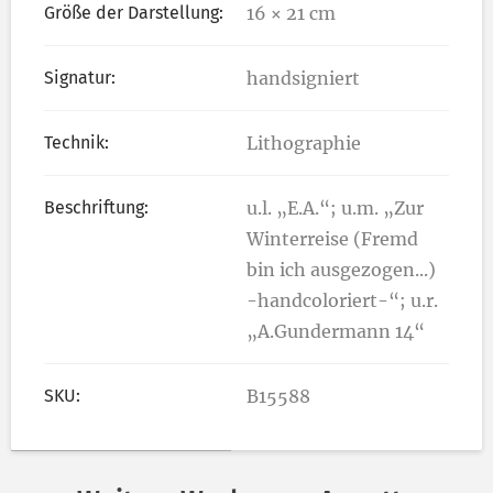
Größe der Darstellung:
16 × 21 cm
Signatur:
handsigniert
Technik:
Lithographie
Beschriftung:
u.l. „E.A.“; u.m. „Zur
Winterreise (Fremd
bin ich ausgezogen...)
-handcoloriert-“; u.r.
„A.Gundermann 14“
SKU:
B15588