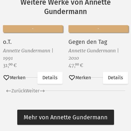
Weitere Werke von Annette
Gundermann
o.T.
Gegen den Tag
Annette Gundermann |
Annette Gundermann |
1991
2010
Preis:
Preis:
31,
€
47,
€
00
00
Merken
Details
Merken
Details
Zurück
Weiter
Mehr von Annette Gundermann