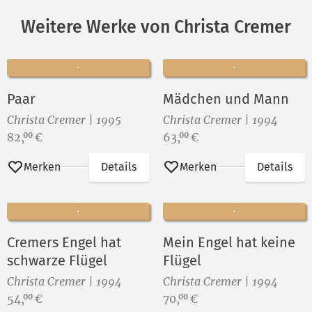
Weitere Werke von Christa Cremer
Paar
Mädchen und Mann
Christa Cremer | 1995
Christa Cremer | 1994
Preis:
Preis:
82,
€
63,
€
00
00
Merken
Details
Merken
Details
Cremers Engel hat
Mein Engel hat keine
schwarze Flügel
Flügel
Christa Cremer | 1994
Christa Cremer | 1994
Preis:
Preis:
54,
€
70,
€
00
00