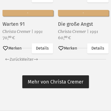
Warten 91
Die große Angst
Christa Cremer | 1991
Christa Cremer | 1991
Preis:
Preis:
70,
€
60,
€
00
00
Merken
Details
Merken
Details
Zurück
Weiter
Mehr von Christa Cremer