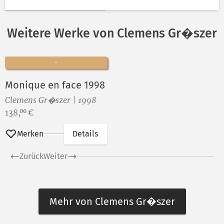
Weitere Werke von Clemens Gr�szer
Monique en face 1998
Clemens Gr�szer | 1998
Preis:
138,
€
00
Merken
Details
Zurück
Weiter
Mehr von Clemens Gr�szer