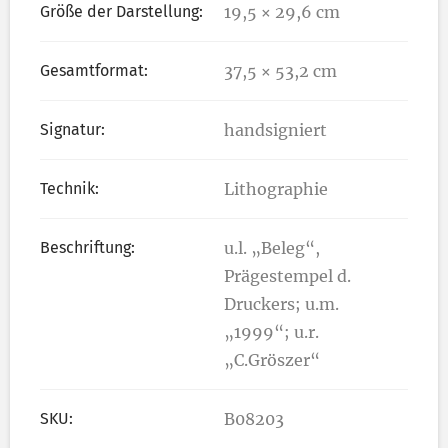
Größe der Darstellung:
19,5 × 29,6 cm
Gesamtformat:
37,5 × 53,2 cm
Signatur:
handsigniert
Technik:
Lithographie
Beschriftung:
u.l. „Beleg“,
Prägestempel d.
Druckers; u.m.
„1999“; u.r.
„C.Gröszer“
SKU:
B08203