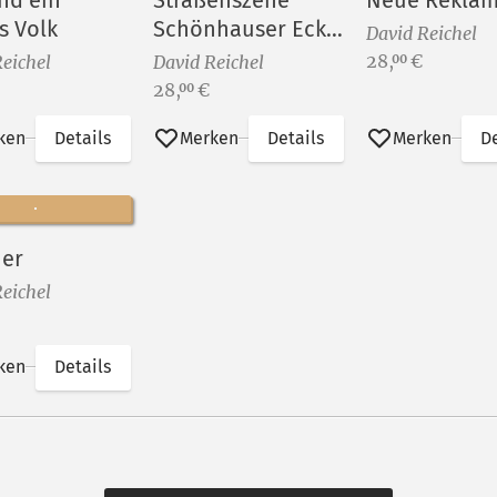
ind ein
Straßenszene
Neue Rekla
s Volk
Schönhauser Ecke
David Reichel
Dänenstraße
Preis:
28,
€
00
eichel
David Reichel
Preis:
28,
€
00
ken
Details
Merken
Details
Merken
De
er
eichel
ken
Details