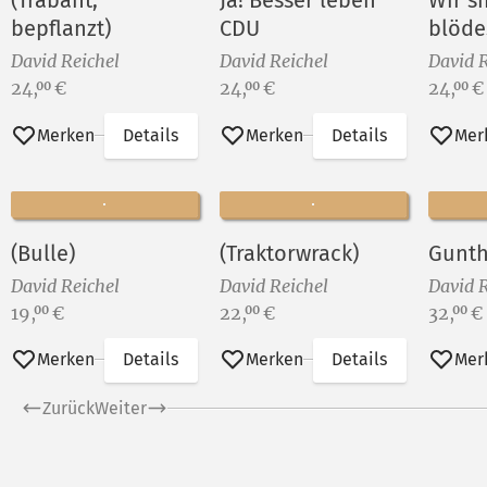
(Trabant,
Ja! Besser leben
Wir s
bepflanzt)
CDU
blöde
David Reichel
David Reichel
David R
Preis:
Preis:
Preis:
24,
€
24,
€
24,
€
00
00
00
Merken
Details
Merken
Details
Mer
(Bulle)
(Traktorwrack)
Gunth
David Reichel
David Reichel
David R
Preis:
Preis:
Preis:
19,
€
22,
€
32,
€
00
00
00
Merken
Details
Merken
Details
Mer
Zurück
Weiter