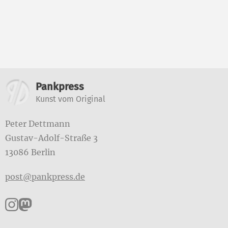
Weitere Informatione
Pankpress
Kunst vom Original
Peter Dettmann
Gustav-Adolf-Straße 3
13086 Berlin
post@pankpress.de
Pankpress auf Instagram
Pankpress auf Mastodon