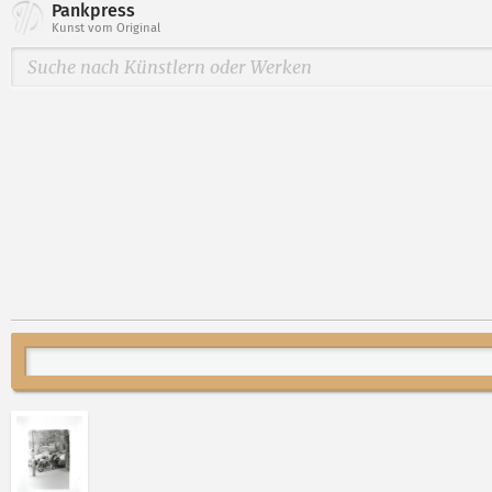
Pankpress
Kunst vom Original
Abbildung 2 von „Polizeikontrolle“ von David Reichel