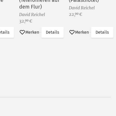
me
(Telefonieren auf
(Palasthotel)
dem Flur)
David Reichel
Preis:
22,
€
00
David Reichel
Preis:
32,
€
00
tails
Merken
Details
Merken
Details