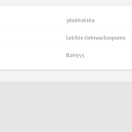
3898616169
Leichte Gebrauchsspuren
B26955
n