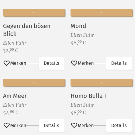
Gegen den bösen
Mond
Blick
Ellen Fuhr
Preis:
48,
€
00
Ellen Fuhr
Preis:
32,
€
00
Merken
Details
Merken
Details
Am Meer
Homo Bulla I
Ellen Fuhr
Ellen Fuhr
Preis:
Preis:
54,
€
48,
€
00
00
Merken
Details
Merken
Details