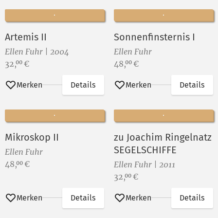
Artemis II
Sonnenfinsternis I
Ellen Fuhr | 2004
Ellen Fuhr
Preis:
Preis:
32,
€
48,
€
00
00
Merken
Details
Merken
Details
Mikroskop II
zu Joachim Ringelnatz
SEGELSCHIFFE
Ellen Fuhr
Preis:
48,
€
00
Ellen Fuhr | 2011
Preis:
32,
€
00
Merken
Details
Merken
Details