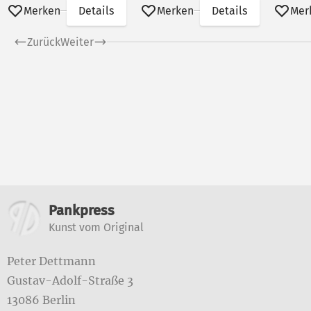
Merken
Details
Merken
Details
Mer
Zurück
Weiter
Weitere Informatione
Pankpress
Kunst vom Original
Peter Dettmann
Gustav-Adolf-Straße 3
13086 Berlin