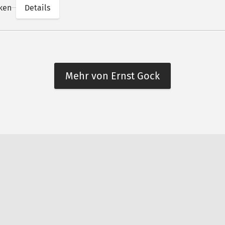
ken
Details
Mehr von Ernst Gock
n