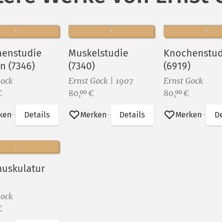
enstudie
Muskelstudie
Knochenstud
n (7346)
(7340)
(6919)
Gock
Ernst Gock | 1907
Ernst Gock
Preis:
Preis:
€
80,
€
80,
€
00
00
ken
Details
Merken
Details
Merken
De
uskulatur
Gock
€