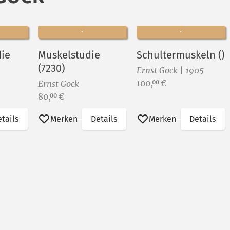
ie
Muskelstudie
Schultermuskeln ()
(7230)
Ernst Gock | 1905
Preis:
100,
€
00
Ernst Gock
Preis:
80,
€
00
tails
Merken
Details
Merken
Details