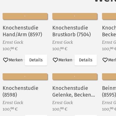
Knochenstudie
Knochenstudie
Knoch
Hand/Arm (8597)
Brustkorb (7504)
Becke
Ernst Gock
Ernst Gock
Ernst 
Preis:
Preis:
Preis:
100,
€
100,
€
100,
00
00
00
Merken
Details
Merken
Details
Mer
Knochenstudie
Knochenstudie
Beinm
(8598)
Gelenke, Becken
(8595)
(7522)
Ernst Gock
Ernst Gock
Ernst 
Preis:
Preis:
Preis:
100,
€
100,
€
100,
00
00
00