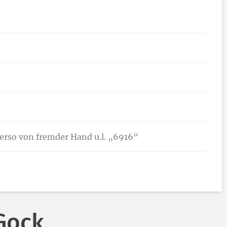
 verso von fremder Hand u.l. „6916“
Gock