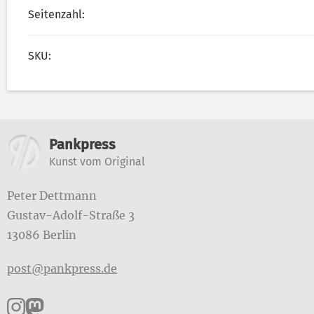
Seitenzahl:
SKU:
Weitere Informatione
Pankpress
Kunst vom Original
Peter Dettmann
Gustav-Adolf-Straße 3
13086 Berlin
post@pankpress.de
Pankpress auf Instagram
Pankpress auf Mastodon