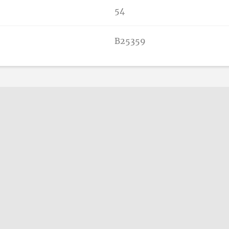
54
B25359
n