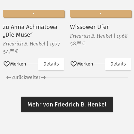
zu Anna Achmatowa
Wissower Ufer
„Die Muse“
Friedrich B. Henkel | 1968
Preis:
58,
€
00
Friedrich B. Henkel | 1977
Preis:
54,
€
00
Merken
Details
Merken
Details
Zurück
Weiter
Mehr von Friedrich B. Henkel