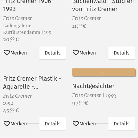
Fritz Cremer 1906-
Buchenwald - Studien
1993
von Fritz Cremer
Fritz Cremer
Fritz Cremer
Preis:
Ladengalerie
11,
€
00
Kurfürstendamm | 199
Preis:
20,
€
00
Merken
Details
Merken
Details
Fritz Cremer Plastik -
Nachtgesichter
Aquarelle -
Druckgraphik
Fritz Cremer | 1993
Fritz Cremer
Preis:
97,
€
00
1992
Preis:
45,
€
00
Merken
Details
Merken
Details