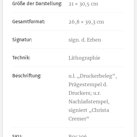
Größe der Darstellung:
21 × 30,5 cm
Gesamtformat:
26,8 × 39,3 cm
Signatur:
sign. d. Erben
Technik:
Lithographie
Beschriftung:
u.l. „Druckerbeleg“,
Prägestempel d.
Druckers; u.r.
Nachlaßstempel,
signiert „Christa
Cremer“
SKU:
B05306