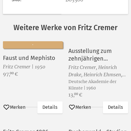
Weitere Werke von Fritz Cremer
Ausstellung zum
Faust und Mephisto
zehnjährigen
Bestehen der
Fritz Cremer | 1950
Fritz Cremer, Heinrich
Deutschen Akademie
Preis:
97,
€
00
Drake, Heinrich Ehmsen,
der Künste zu Berlin
John Heartfield, Josef
Deutsche Akademie der
Künste | 1960
Hegenbarth, Otto Nagel
Preis:
13,
€
00
und Hans Theo Richter
Merken
Details
Merken
Details