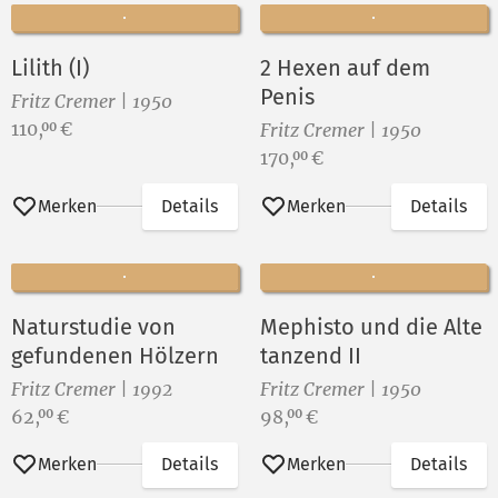
Lilith (I)
2 Hexen auf dem
Penis
Fritz Cremer | 1950
Preis:
110,
€
00
Fritz Cremer | 1950
Preis:
170,
€
00
Merken
Details
Merken
Details
Naturstudie von
Mephisto und die Alte
gefundenen Hölzern
tanzend II
Fritz Cremer | 1992
Fritz Cremer | 1950
Preis:
Preis:
62,
€
98,
€
00
00
Merken
Details
Merken
Details