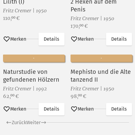
Lilith (I)
2 Hexen auf dem
Penis
Fritz Cremer | 1950
Preis:
110,
€
00
Fritz Cremer | 1950
Preis:
170,
€
00
Merken
Details
Merken
Details
Naturstudie von
Mephisto und die Alte
gefundenen Hölzern
tanzend II
Fritz Cremer | 1992
Fritz Cremer | 1950
Preis:
Preis:
62,
€
98,
€
00
00
Merken
Details
Merken
Details
Zurück
Weiter