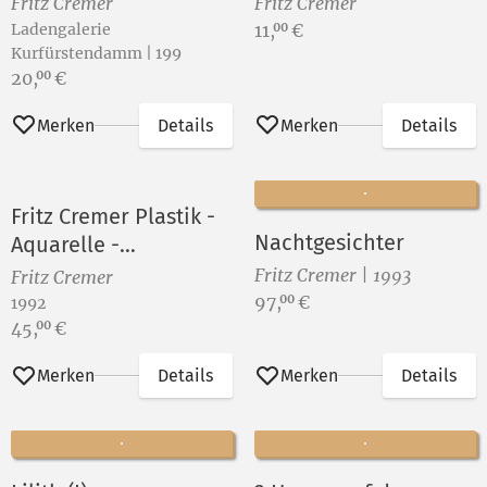
Fritz Cremer
Fritz Cremer
Preis:
Ladengalerie
11,
€
00
Kurfürstendamm | 199
Preis:
20,
€
00
Merken
Details
Merken
Details
Fritz Cremer Plastik -
Nachtgesichter
Aquarelle -
Druckgraphik
Fritz Cremer | 1993
Fritz Cremer
Preis:
97,
€
00
1992
Preis:
45,
€
00
Merken
Details
Merken
Details