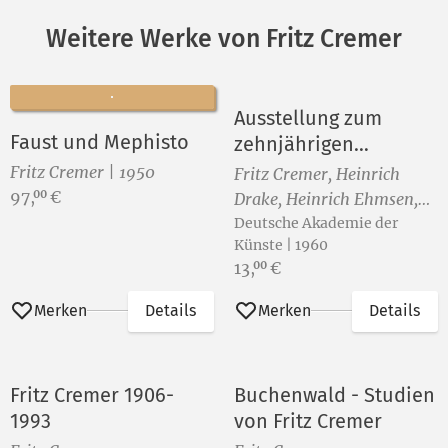
Weitere Werke von Fritz Cremer
Ausstellung zum
Faust und Mephisto
zehnjährigen
Bestehen der
Fritz Cremer | 1950
Fritz Cremer, Heinrich
Deutschen Akademie
Preis:
97,
€
00
Drake, Heinrich Ehmsen,
der Künste zu Berlin
John Heartfield, Josef
Deutsche Akademie der
Künste | 1960
Hegenbarth, Otto Nagel
Preis:
13,
€
00
und Hans Theo Richter
Merken
Details
Merken
Details
Fritz Cremer 1906-
Buchenwald - Studien
1993
von Fritz Cremer