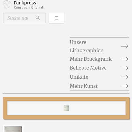
Pankpress
Kunst vom Original
Kategorien
Durchsuchen
Unsere
Lithographien
Mehr Druckgrafik
Beliebte Motive
Unikate
Mehr Kunst
Abbildung 2 von „Erinnerung III (Detail)“ von Fritz C