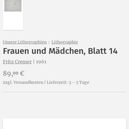
Abbildung 2 von „Frauen und Mädchen, Blatt 14“ von 
Unsere Lithographien
Lithographie
Frauen und Mädchen, Blatt 14
Fritz Cremer
|
1961
Preis:
89,
€
00
zzgl. Versandkosten | Lieferzeit: 3 – 5 Tage