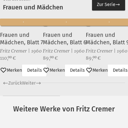
Zur Serie
Frauen und Mädchen
Frauen und
Frauen und
Frauen und
Mädchen, Blatt 7
Mädchen, Blatt 6
Mädchen, Blatt 
Fritz Cremer | 1960
Fritz Cremer | 1960
Fritz Cremer | 1960
Preis:
Preis:
Preis:
110,
€
89,
€
89,
€
00
00
00
Merken
Details
Merken
Details
Merken
Details
Zurück
Weiter
Weitere Werke von Fritz Cremer