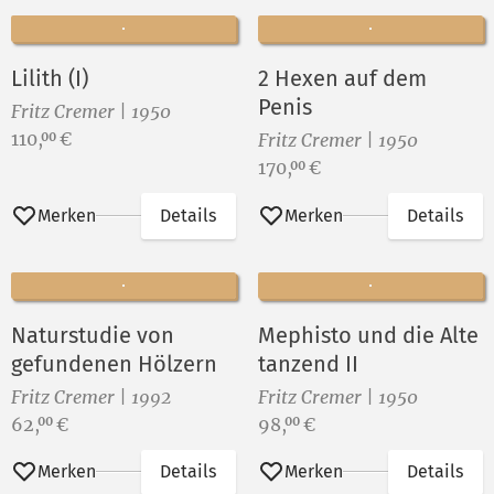
Lilith (I)
2 Hexen auf dem
Penis
Fritz Cremer | 1950
Preis:
110,
€
00
Fritz Cremer | 1950
Preis:
170,
€
00
Merken
Details
Merken
Details
Naturstudie von
Mephisto und die Alte
gefundenen Hölzern
tanzend II
Fritz Cremer | 1992
Fritz Cremer | 1950
Preis:
Preis:
62,
€
98,
€
00
00
Merken
Details
Merken
Details