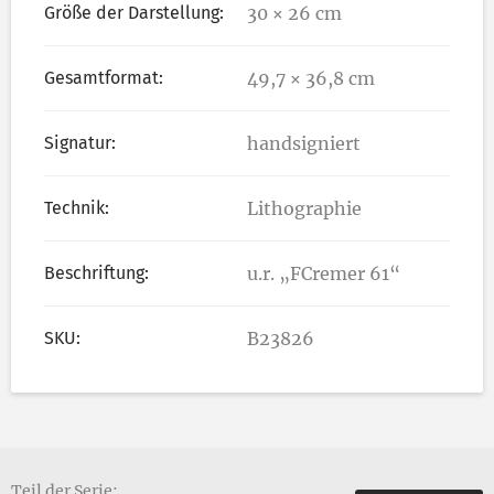
Größe der Darstellung:
30 × 26 cm
Gesamtformat:
49,7 × 36,8 cm
Signatur:
handsigniert
Technik:
Lithographie
Beschriftung:
u.r. „FCremer 61“
SKU:
B23826
Teil der Serie: