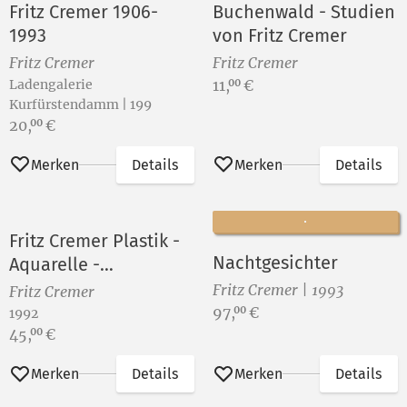
Fritz Cremer 1906-
Buchenwald - Studien
1993
von Fritz Cremer
Fritz Cremer
Fritz Cremer
Preis:
Ladengalerie
11,
€
00
Kurfürstendamm | 199
Preis:
20,
€
00
Merken
Details
Merken
Details
Fritz Cremer Plastik -
Nachtgesichter
Aquarelle -
Druckgraphik
Fritz Cremer | 1993
Fritz Cremer
Preis:
97,
€
00
1992
Preis:
45,
€
00
Merken
Details
Merken
Details