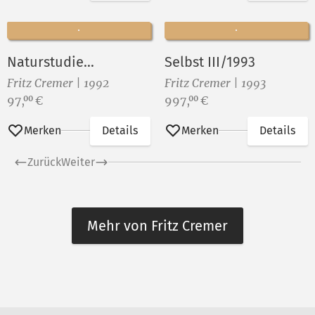
Naturstudie...
Selbst III/1993
Fritz Cremer | 1992
Fritz Cremer | 1993
Preis:
Preis:
97,
€
997,
€
00
00
Merken
Details
Merken
Details
Zurück
Weiter
Mehr von Fritz Cremer