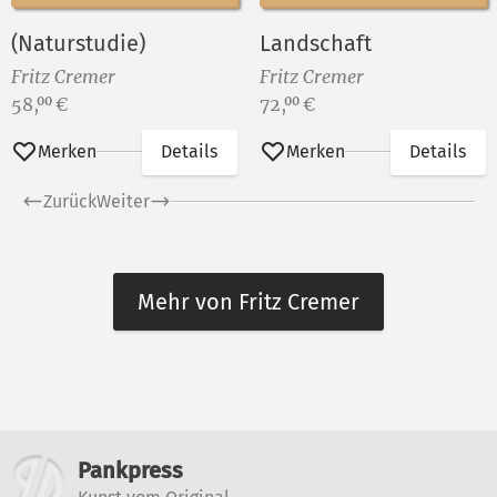
(Naturstudie)
Landschaft
Fritz Cremer
Fritz Cremer
Preis:
Preis:
58,
€
72,
€
00
00
Merken
Details
Merken
Details
Zurück
Weiter
Mehr von Fritz Cremer
Weitere Informationen
Pankpress