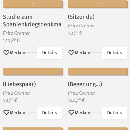
Studie zum
(Sitzende)
Spanienkriegsdenkmal
Fritz Cremer
Preis:
72,
€
00
Fritz Cremer
Preis:
142,
€
00
Merken
Details
Merken
Details
(Liebespaar)
(Begenung...)
Fritz Cremer
Fritz Cremer
Preis:
Preis:
72,
€
124,
€
00
00
Merken
Details
Merken
Details