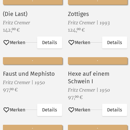
(Die Last)
Zottiges
Fritz Cremer
Fritz Cremer | 1993
Preis:
Preis:
142,
€
124,
€
00
00
Merken
Details
Merken
Details
Faust und Mephisto
Hexe auf einem
Schwein I
Fritz Cremer | 1950
Preis:
97,
€
00
Fritz Cremer | 1950
Preis:
97,
€
00
Merken
Details
Merken
Details