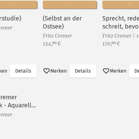
rstudie)
(Selbst an der
Sprecht, rede
Ostsee)
schreit, bevo
Cremer
zu spät ist!
Fritz Cremer
Fritz Cremer | 
Preis:
Preis:
124,
€
170,
€
00
00
ken
Details
Merken
Details
Merken
De
 Cremer
k - Aquarelle
ckgraphik
Cremer