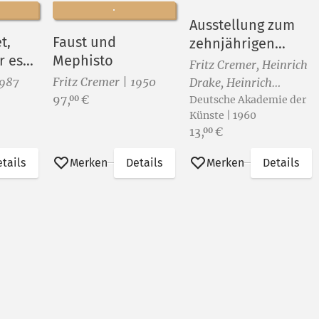
Ausstellung zum
t,
Faust und
zehnjährigen
r es
Mephisto
Bestehen der
Fritz Cremer, Heinrich
Deutschen
1987
Fritz Cremer | 1950
Drake, Heinrich
Akademie der
Preis:
97,
€
00
Ehmsen, John
Deutsche Akademie der
Künste zu Berlin
Künste | 1960
Heartfield, Josef
Preis:
13,
€
00
Hegenbarth, Otto
Nagel und Hans Theo
tails
Merken
Details
Merken
Details
Richter