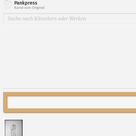
Pankpress
Kunst vom Original
Abbildung 2 von „Liebespaar“ von Fritz Cremer öffne