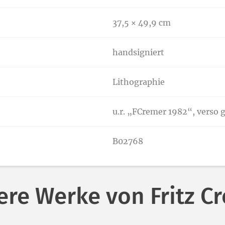
37,5 × 49,9 cm
handsigniert
Lithographie
u.r. „FCremer 1982“, verso
B02768
ere Werke von Fritz C