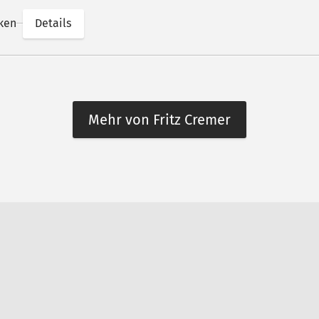
ken
Details
Mehr von Fritz Cremer
n