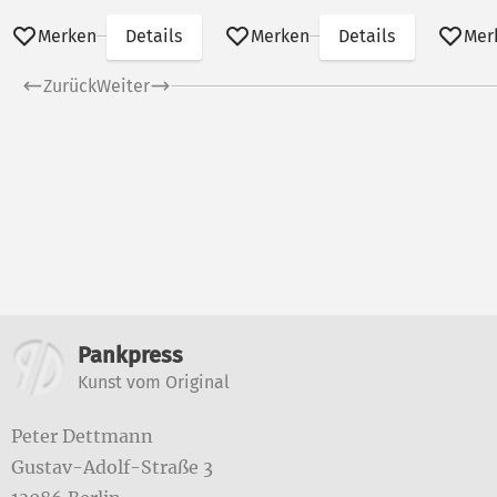
Merken
Details
Merken
Details
Mer
Zurück
Weiter
Weitere Informatione
Pankpress
Kunst vom Original
Peter Dettmann
Gustav-Adolf-Straße 3