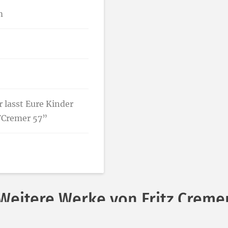
m
r lasst Eure Kinder
”FCremer 57”
Weitere Werke von Fritz Creme