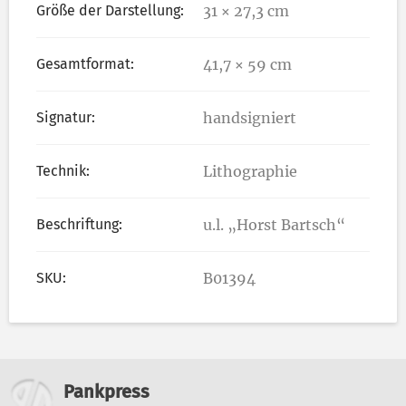
Größe der Darstellung:
31 × 27,3 cm
Gesamtformat:
41,7 × 59 cm
Signatur:
handsigniert
Technik:
Lithographie
Beschriftung:
u.l. „Horst Bartsch“
SKU:
B01394
Weitere Informationen
Pankpress