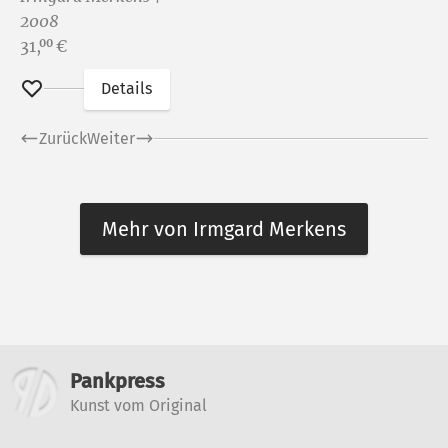
Regenwald,
2008
Blatt 3
Preis:
31,
€
00
Details
Merken
Zurück
Weiter
Mehr von Irmgard Merkens
Weitere Informationen
Pankpress
Kunst vom Original