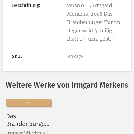
Beschriftung:
verso o.r. „Irmgard
Merkens, 2008 Das
Brandenburger Tor im
Regenwald 3-teilig
Blatt 1“; u.m. „E.A.“
SKU:
B08174
Weitere Werke von Irmgard Merkens
Das
Brandenburger
Tor im
Irmgard Merkens |