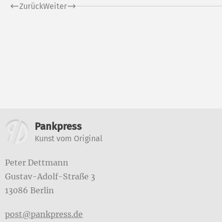
Zurück
Weiter
Weitere Informatione
Pankpress
Kunst vom Original
Peter Dettmann
Gustav-Adolf-Straße 3
13086 Berlin
post@pankpress.de