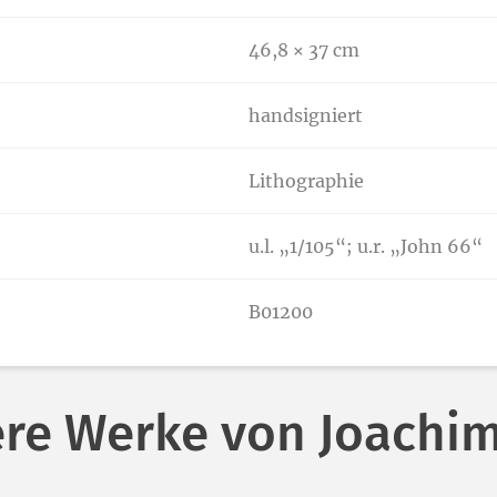
46,8 × 37 cm
handsigniert
Lithographie
u.l. „1/105“; u.r. „John 66“
B01200
re Werke von Joachim