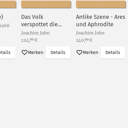
e)
Das Volk
Antike Szene - Ares
verspottet die
und Aphrodite
 1966
angeblich
Joachim John
Joachim John
göttliche Herkunft
Preis:
Preis:
124,
€
140,
€
00
00
des König Ödipus
tails
Merken
Details
Merken
Details