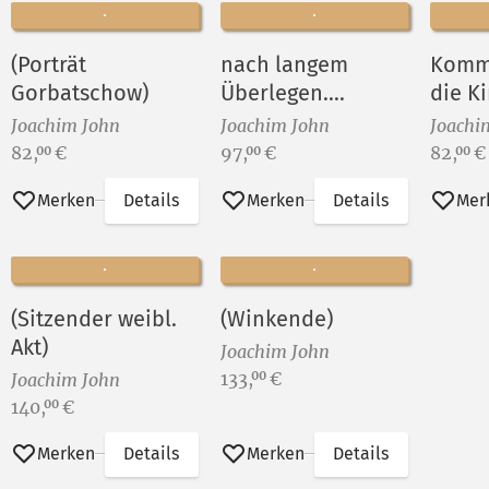
(Porträt
nach langem
Kommu
Gorbatschow)
Überlegen....
die K
Joachim John
Joachim John
Joachi
Preis:
Preis:
Preis:
82,
€
97,
€
82,
€
00
00
00
Merken
Details
Merken
Details
Mer
(Sitzender weibl.
(Winkende)
Akt)
Joachim John
Preis:
133,
€
00
Joachim John
Preis:
140,
€
00
Merken
Details
Merken
Details