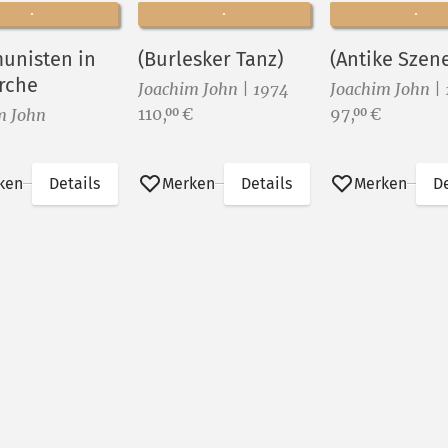
nisten in
(Burlesker Tanz)
(Antike Szen
irche
Joachim John | 1974
Joachim John |
Preis:
Preis:
110,
€
97,
€
00
00
m John
ken
Details
Merken
Details
Merken
De