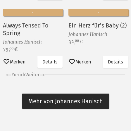
Always Tensed To
Ein Herz für’s Baby (2)
Spring
Johannes Hanisch
Preis:
32,
€
00
Johannes Hanisch
Preis:
75,
€
00
Merken
Details
Merken
Details
Zurück
Weiter
Mehr von Johannes Hanisch