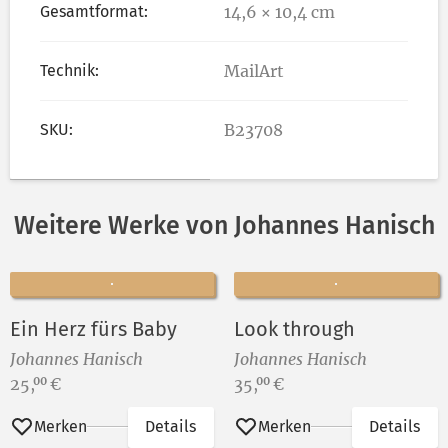
Gesamtformat:
14,6 × 10,4 cm
Technik:
MailArt
SKU:
B23708
Weitere Werke von Johannes Hanisch
Ein Herz fürs Baby
Look through
Johannes Hanisch
Johannes Hanisch
Preis:
Preis:
25,
€
35,
€
00
00
Merken
Details
Merken
Details