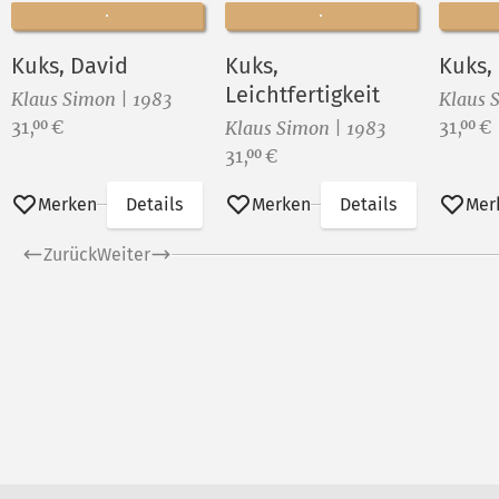
Kuks, David
Kuks,
Leichtfertigkeit
Klaus Simon | 1983
Klaus 
Preis:
Preis:
31,
€
31,
€
00
00
Klaus Simon | 1983
Preis:
31,
€
00
Merken
Details
Merken
Details
Mer
Zurück
Weiter