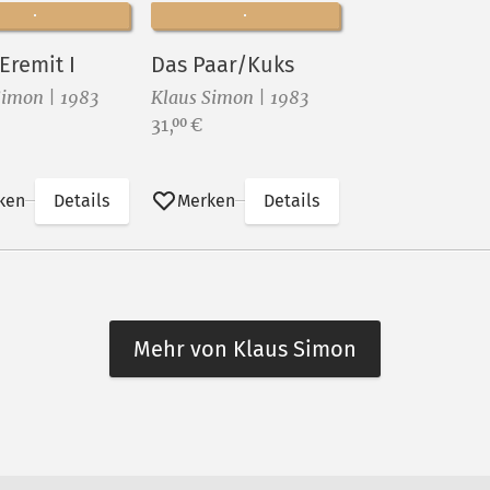
Kuks, Eremit I
Das Paar/Kuks
Simon | 1983
Klaus Simon | 1983
Preis:
31,
€
00
ken
Details
Merken
Details
Mehr von Klaus Simon