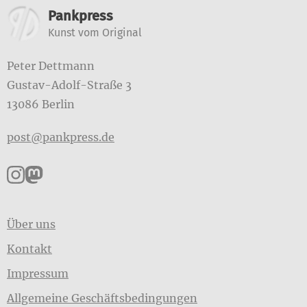
Weitere Informatione
Pankpress
Kunst vom Original
Peter Dettmann
Gustav-Adolf-Straße 3
13086 Berlin
post@pankpress.de
Pankpress auf Instagram
Pankpress auf Mastodon
Über uns
Kontakt
Impressum
Allgemeine Geschäftsbedingungen