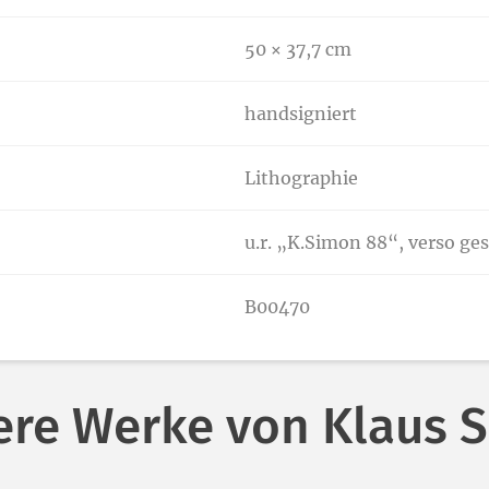
50 × 37,7 cm
handsigniert
Lithographie
u.r. „K.Simon 88“, verso ge
B00470
ere Werke von Klaus 