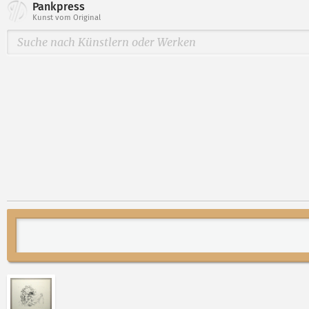
Pankpress
Kunst vom Original
Abbildung 2 von „Kuks, Eremit II“ von Klaus Sim