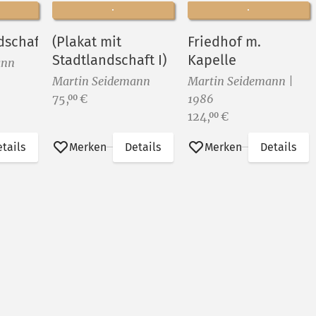
dschaft
(Plakat mit
Friedhof m.
Stadtlandschaft I)
Kapelle
ann
Martin Seidemann
Martin Seidemann |
Preis:
75,
€
1986
00
Preis:
124,
€
00
tails
Merken
Details
Merken
Details