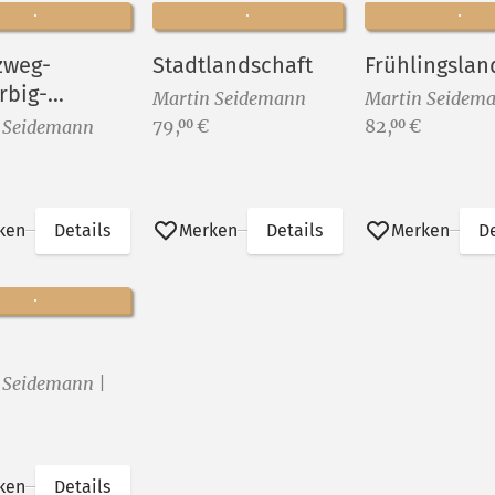
zweg-
Stadtlandschaft
Frühlingslan
rbig-
Martin Seidemann
Martin Seidem
nten)
Preis:
Preis:
79,
€
82,
€
00
00
 Seidemann
ken
Details
Merken
Details
Merken
De
 Seidemann |
ken
Details