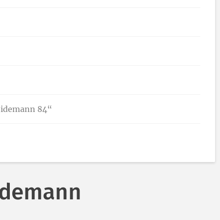
Seidemann 84“
eidemann