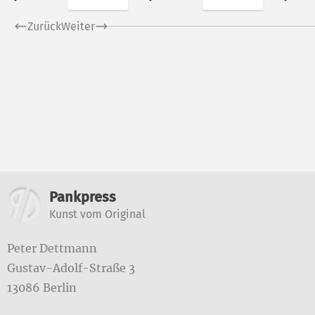
Zurück
Weiter
Weitere Informatione
Pankpress
Kunst vom Original
Peter Dettmann
Gustav-Adolf-Straße 3
13086 Berlin