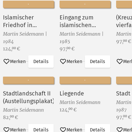
Islamischer
Eingang zum
(Kreu
Friedhof in
islamischen
vierfa
Samarkand
Friedhof in
Varia
Martin Seidemann |
Martin Seidemann |
Martin
(Zustand)
Samarkand
Preis:
1984
1985
97,
€
00
Preis:
Preis:
124,
€
97,
€
00
00
Merken
Details
Merken
Details
Mer
Stadtlandschaft II
Liegende
Stadt
(Austellungsplakat)
Martin Seidemann
Martin
Preis:
124,
€
1987
00
Martin Seidemann
Preis:
Preis:
97,
€
00
82,
€
00
Merken
Details
Merken
Details
Mer