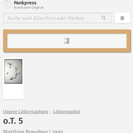
Pankpress
Kunst vom Original
Kate
Durchsuche
Abbildung 2 von „o.T. 5“ von Matthias Brandner öffn
Unsere Lithographien
Lithographie
o.T. 5
Matthias Brandner
|
1991