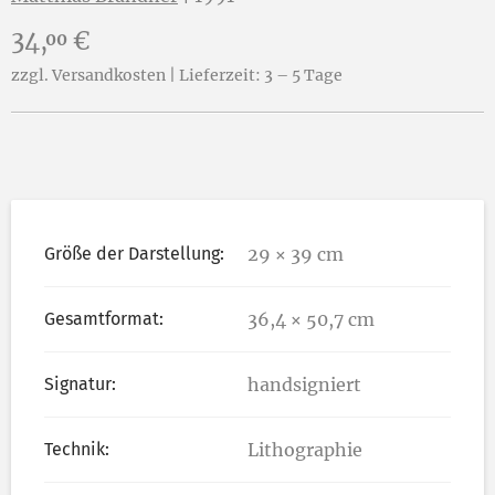
Preis:
34,
€
00
zzgl. Versandkosten | Lieferzeit: 3 – 5 Tage
Größe der Darstellung:
29 × 39 cm
Gesamtformat:
36,4 × 50,7 cm
Signatur:
handsigniert
Technik:
Lithographie