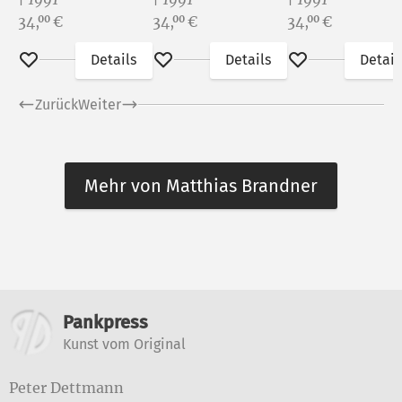
Preis:
Preis:
Preis:
34,
€
34,
€
34,
€
00
00
00
Details
Details
Detail
Merken
Merken
Merken
Zurück
Weiter
Mehr von Matthias Brandner
Weitere Informationen
Pankpress
Kunst vom Original
Peter Dettmann