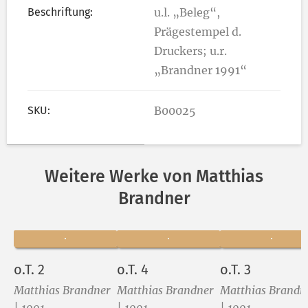
Beschriftung:
u.l. „Beleg“,
Prägestempel d.
Druckers; u.r.
„Brandner 1991“
SKU:
B00025
Weitere Werke von Matthias
Brandner
o.T. 2
o.T. 4
o.T. 3
Matthias Brandner
Matthias Brandner
Matthias Brandn
| 1991
| 1991
| 1991