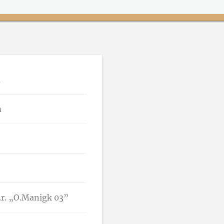
m
m
u.r. „O.Manigk 03”