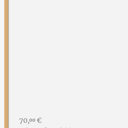
Preis:
70,
€
00