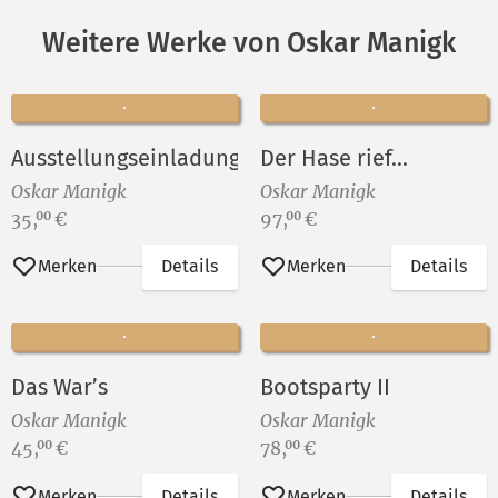
Weitere Werke von Oskar Manigk
Ausstellungseinladung
Der Hase rief...
Oskar Manigk
Oskar Manigk
Preis:
Preis:
35,
€
97,
€
00
00
Merken
Details
Merken
Details
Das War’s
Bootsparty II
Oskar Manigk
Oskar Manigk
Preis:
Preis:
45,
€
78,
€
00
00
Merken
Details
Merken
Details