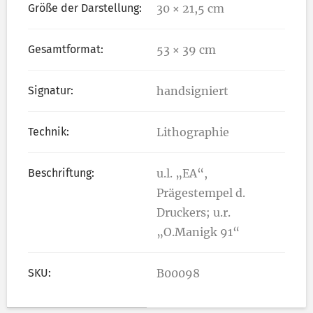
Größe der Darstellung:
30 × 21,5 cm
Gesamtformat:
53 × 39 cm
Signatur:
handsigniert
Technik:
Lithographie
Beschriftung:
u.l. „EA“,
Prägestempel d.
Druckers; u.r.
„O.Manigk 91“
SKU:
B00098