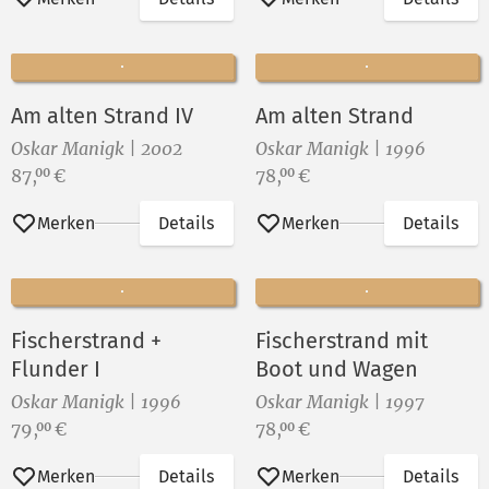
Am alten Strand IV
Am alten Strand
Oskar Manigk | 2002
Oskar Manigk | 1996
Preis:
Preis:
87,
€
78,
€
00
00
Merken
Details
Merken
Details
Fischerstrand +
Fischerstrand mit
Flunder I
Boot und Wagen
Oskar Manigk | 1996
Oskar Manigk | 1997
Preis:
Preis:
79,
€
78,
€
00
00
Merken
Details
Merken
Details