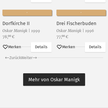
Dorfkirche II
Drei Fischerbuden
Oskar Manigk | 1999
Oskar Manigk | 1996
Preis:
Preis:
78,
€
77,
€
00
00
Merken
Details
Merken
Details
Zurück
Weiter
Mehr von Oskar Manigk