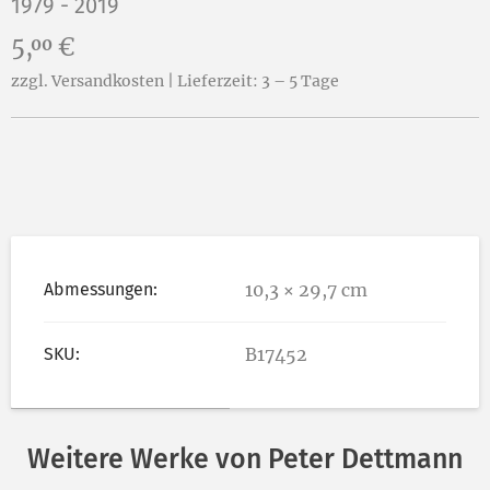
1979 - 2019
Preis:
5,
€
00
zzgl. Versandkosten | Lieferzeit: 3 – 5 Tage
Abmessungen:
10,3 × 29,7 cm
SKU:
B17452
Weitere Werke von Peter Dettmann