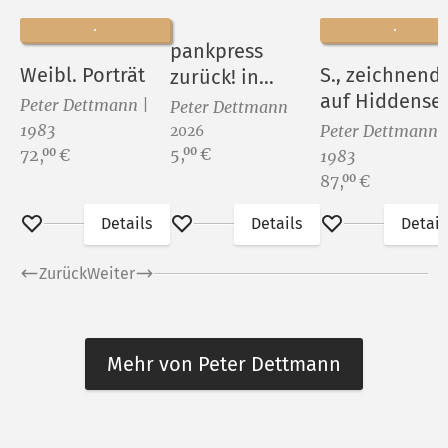
pankpress
Weibl. Porträt
S., zeichnend
zurück! in
auf Hiddense
Pankow
Peter Dettmann |
Peter Dettmann
1983
Peter Dettmann 
2026
Preis:
Preis:
5,
€
00
72,
€
00
1983
Preis:
87,
€
00
Details
Details
Detail
Merken
Merken
Merken
Zurück
Weiter
Mehr von Peter Dettmann