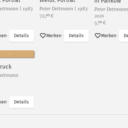
 Porträt
Weibl. Porträt
in Pankow
Dettmann | 1983
Peter Dettmann | 1983
Peter Dettmann
Preis:
72,
€
00
2026
Preis:
5,
€
00
ken
Details
Merken
Details
Merken
De
ruck
Dettmann
ken
Details