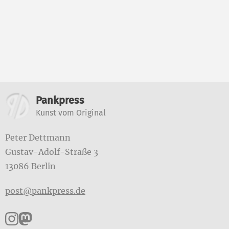
Weitere Informatione
Pankpress
Kunst vom Original
Peter Dettmann
Gustav-Adolf-Straße 3
13086 Berlin
post@pankpress.de
Pankpress auf Instagram
Pankpress auf Mastodon