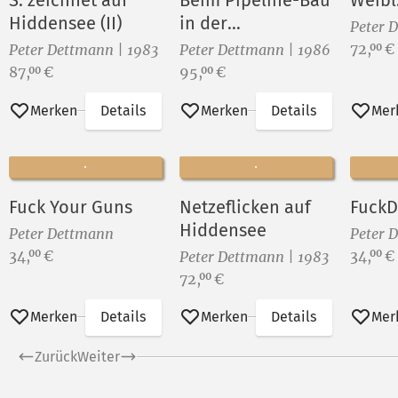
S. zeichnet auf
Beim Pipeline-Bau
Weibl.
Hiddensee (II)
in der
Peter 
Sowjetunion (II)
Preis:
72,
€
00
Peter Dettmann | 1983
Peter Dettmann | 1986
Preis:
Preis:
87,
€
95,
€
00
00
Merken
Details
Merken
Details
Mer
Fuck Your Guns
Netzeflicken auf
FuckD
Hiddensee
Peter Dettmann
Peter 
Preis:
Preis:
34,
€
34,
€
00
00
Peter Dettmann | 1983
Preis:
72,
€
00
Merken
Details
Merken
Details
Mer
Zurück
Weiter