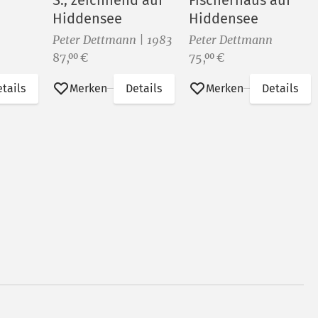
S., zeichnend auf
Fischerhaus auf
Hiddensee
Hiddensee
Peter Dettmann | 1983
Peter Dettmann
Preis:
Preis:
87,
€
75,
€
00
00
tails
Merken
Details
Merken
Details