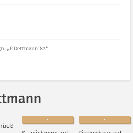
ign. „P.Dettmann’82“
ettmann
rück!