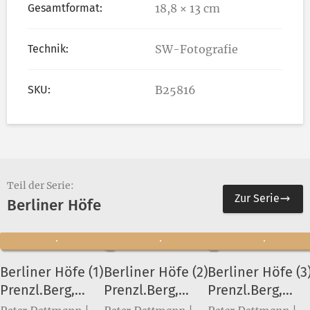
Gesamtformat:
18,8 × 13 cm
Technik:
SW-Fotografie
SKU:
B25816
Teil der Serie:
Zur Serie
Berliner Höfe
Berliner Höfe (1)
Berliner Höfe (2)
Berliner Höfe (3
Prenzl.Berg,
Prenzl.Berg,
Prenzl.Berg,
Nordisches
Nordisches
Nordisches