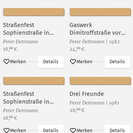
Straßenfest
Gaswerk
Sophienstraße in
Dimitroffstraße vor
Berlin-Rummelsburg
dem Abriß ()
Peter Dettmann
Peter Dettmann | 1982
VII
Preis:
Preis:
18,
€
24,
€
00
00
Merken
Details
Merken
Details
Straßenfest
Drei Freunde
Sophienstraße in
Peter Dettmann | 1981
Berlin-Rummelsburg
Preis:
28,
€
00
Peter Dettmann
VIII
Preis:
18,
€
00
Merken
Details
Merken
Details