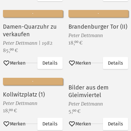
Damen-Quarzuhr zu
Brandenburger Tor (II)
verkaufen
Peter Dettmann
Preis:
18,
€
00
Peter Dettmann | 1982
Preis:
85,
€
00
Merken
Details
Merken
Details
Bilder aus dem
Kollwitzplatz (1)
Gleimviertel
Peter Dettmann
Peter Dettmann
Preis:
18,
€
00
Preis:
5,
€
00
Merken
Details
Merken
Details