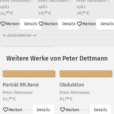
Peter Dettmann |
Peter Dettmann |
Peter Dettmann |
Viertel
Viertel
Viertel
1982
1982
1982
Preis:
Preis:
Preis:
24,
€
28,
€
28,
€
00
00
00
Merken
Details
Merken
Details
Merken
Details
Zurück
Weiter
Weitere Werke von Peter Dettmann
Porträt RR.René
Obduktion
Peter Dettmann
Peter Dettmann
Preis:
Preis:
65,
€
85,
€
00
00
Merken
Details
Merken
Details