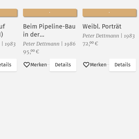
uf
Beim Pipeline-Bau
Weibl. Porträt
)
in der
Peter Dettmann | 1983
Sowjetunion (II)
Preis:
72,
€
00
 | 1983
Peter Dettmann | 1986
Preis:
95,
€
00
tails
Merken
Details
Merken
Details