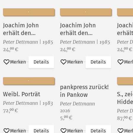
Joachim John
Joachim John
Joach
erhält den
erhält den
erhäl
Kollwitz-Preis von
Kollwitz-Preis
Kollwi
Peter Dettmann | 1985
Peter Dettmann | 1985
Peter 
Fritz Cremer
Preis:
Preis:
Preis:
24,
€
24,
€
24,
€
00
00
00
Merken
Details
Merken
Details
Mer
pankpress zurück!
Weibl. Porträt
S., z
in Pankow
Hidd
Peter Dettmann | 1983
Peter Dettmann
Preis:
72,
€
00
Peter 
2026
Preis:
5,
€
00
Preis:
87,
€
00
Merken
Details
Merken
Details
Mer