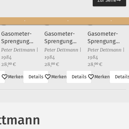
Zur Serie
Gasometer-
Gasometer-
Gasometer-
Sprengung
Sprengung
Sprengung
Dimitroffstraße
Dimitroffstraße
Dimitroffstraße
Peter Dettmann |
Peter Dettmann |
Peter Dettmann |
am 28.Juli 1984 (7)
(8)
(9)
1984
1984
1984
Preis:
Preis:
Preis:
28,
€
28,
€
28,
€
00
00
00
Merken
Details
Merken
Details
Merken
Detail
ettmann