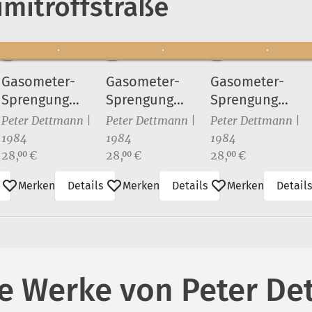
mitroffstraße
Gasometer-
Gasometer-
Gasometer-
Sprengung
Sprengung
Sprengung
Dimitroffstraße
Dimitroffstraße
Dimitroffstraße
Peter Dettmann |
Peter Dettmann |
Peter Dettmann |
3)
(4)
(5)
(6)
1984
1984
1984
Preis:
Preis:
Preis:
28,
€
28,
€
28,
€
00
00
00
Merken
Details
Merken
Details
Merken
Details
e Werke von Peter D