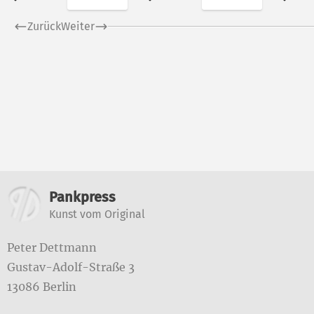
Zurück
Weiter
Weitere Informatione
Pankpress
Kunst vom Original
Peter Dettmann
Gustav-Adolf-Straße 3
13086 Berlin