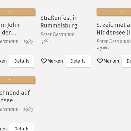
Straßenfest in
im John
S. zeichnet a
Rummelsburg
t den
Hiddensee (II
Peter Dettmann
tz-Preis
Dettmann | 1985
Preis:
Peter Dettmann
5,
€
00
Preis:
87,
€
00
ken
Details
Merken
Details
Merken
De
eichnend auf
ensee
Dettmann | 1983
ken
Details