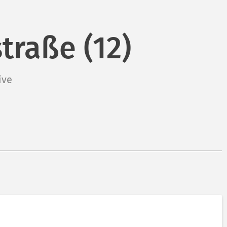
traße (12)
ive