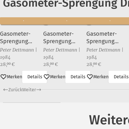
Gasometer-Sprengung Di
Gasometer-
Gasometer-
Gasometer-
Sprengung
Sprengung
Sprengung
Dimitroffstraße
Dimitroffstraße
Dimitroffstraße
Peter Dettmann |
Peter Dettmann |
Peter Dettmann |
am 28.Juli 1984 (1)
am 28.Juli 1984 (2)
am 28.Juli 1984 (
1984
1984
1984
Preis:
Preis:
Preis:
28,
€
28,
€
28,
€
00
00
00
Merken
Details
Merken
Details
Merken
Details
Zurück
Weiter
Weiter