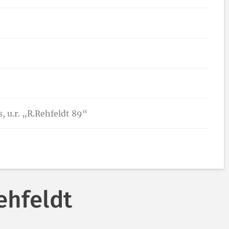
s, u.r. „R.Rehfeldt 89“
ehfeldt