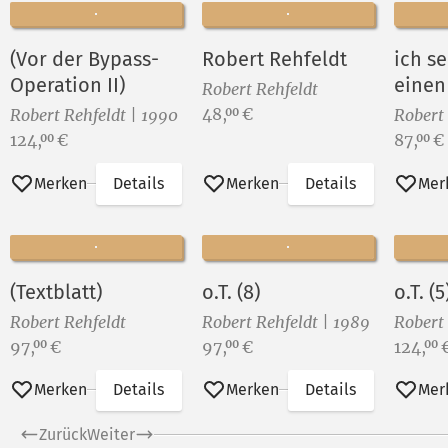
(Vor der Bypass-
Robert Rehfeldt
ich s
Operation II)
einen
Robert Rehfeldt
Preis:
48,
€
00
Robert Rehfeldt | 1990
Robert
Preis:
Preis:
124,
€
87,
€
00
00
Merken
Details
Merken
Details
Mer
(Textblatt)
o.T. (8)
o.T. (
Robert Rehfeldt
Robert Rehfeldt | 1989
Robert 
Preis:
Preis:
Preis:
97,
€
97,
€
124,
00
00
00
Merken
Details
Merken
Details
Mer
Zurück
Weiter