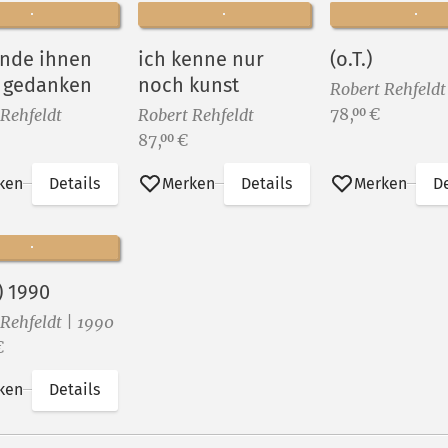
ende ihnen
ich kenne nur
(o.T.)
 gedanken
noch kunst
Robert Rehfeldt
Preis:
78,
€
00
 Rehfeldt
Robert Rehfeldt
Preis:
87,
€
00
ken
Details
Merken
Details
Merken
De
5) 1990
Rehfeldt | 1990
€
ken
Details