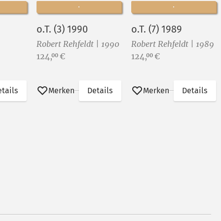
o.T. (3) 1990
o.T. (7) 1989
Robert Rehfeldt | 1990
Robert Rehfeldt | 1989
Preis:
Preis:
124,
€
124,
€
00
00
tails
Merken
Details
Merken
Details