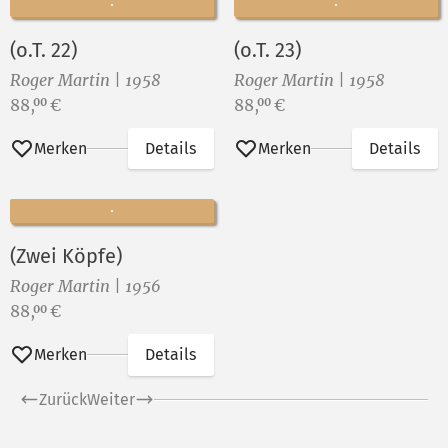
(o.T. 22)
(o.T. 23)
Roger Martin | 1958
Roger Martin | 1958
Preis:
Preis:
88,
€
88,
€
00
00
Merken
Details
Merken
Details
(Zwei Köpfe)
Roger Martin | 1956
Preis:
88,
€
00
Merken
Details
Zurück
Weiter