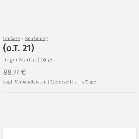
Unikate
Zeichnung
(o.T. 21)
Roger Martin
|
1958
Preis:
88,
€
00
zzgl. Versandkosten | Lieferzeit: 3 – 5 Tage