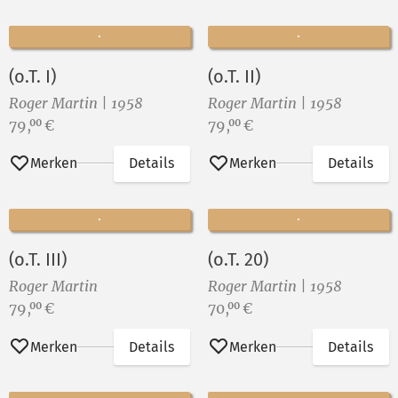
(o.T. I)
(o.T. II)
Roger Martin | 1958
Roger Martin | 1958
Preis:
Preis:
79,
€
79,
€
00
00
Merken
Details
Merken
Details
(o.T. III)
(o.T. 20)
Roger Martin
Roger Martin | 1958
Preis:
Preis:
79,
€
70,
€
00
00
Merken
Details
Merken
Details