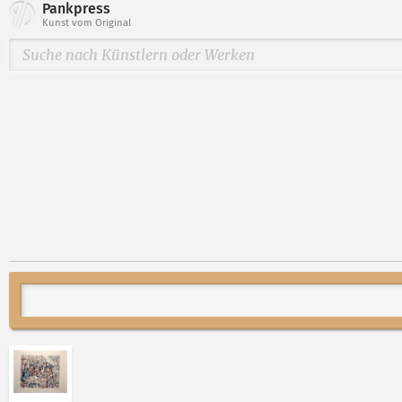
Pankpress
Kunst vom Original
Abbildung 2 von „Familie am Tisch“ von Rolf Schuber