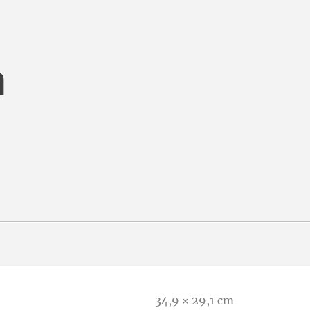
h
34,9 × 29,1 cm