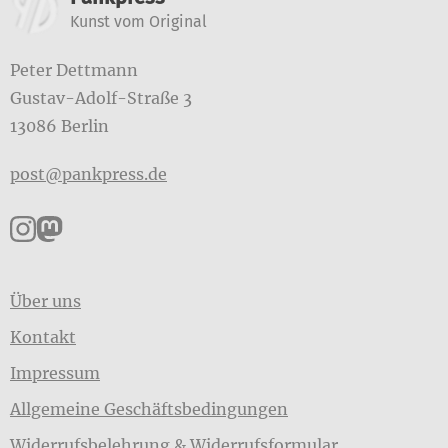
Weitere Informatione
Kunst vom Original
Peter Dettmann
Gustav-Adolf-Straße 3
13086 Berlin
post@pankpress.de
Pankpress auf Instagram
Pankpress auf Mastodon
Über uns
Kontakt
Impressum
Allgemeine Geschäftsbedingungen
Widerrufsbelehrung & Widerrufsformular