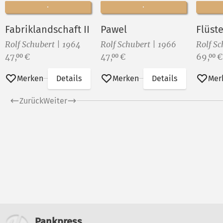
Fabriklandschaft II
Pawel
Flüst
Rolf Schubert | 1964
Rolf Schubert | 1966
Rolf Sc
Preis:
Preis:
Preis:
47,
€
47,
€
69,
€
00
00
00
Merken
Details
Merken
Details
Mer
Zurück
Weiter
Pankpress