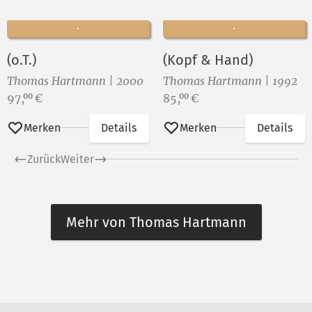
(o.T.)
(Kopf & Hand)
Thomas Hartmann | 2000
Thomas Hartmann | 1992
Preis:
Preis:
97,
€
85,
€
00
00
Merken
Details
Merken
Details
Zurück
Weiter
Mehr von Thomas Hartmann