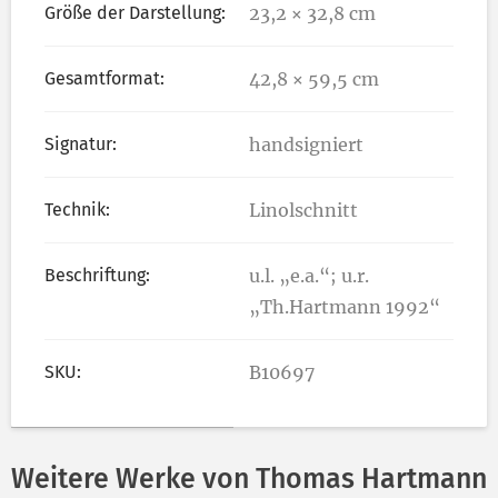
Größe der Darstellung:
23,2 × 32,8 cm
Gesamtformat:
42,8 × 59,5 cm
Signatur:
handsigniert
Technik:
Linolschnitt
Beschriftung:
u.l. „e.a.“; u.r.
„Th.Hartmann 1992“
SKU:
B10697
Weitere Werke von Thomas Hartmann