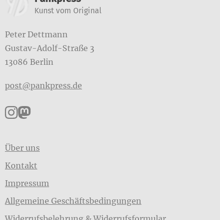
Weitere Informatione
Kunst vom Original
Peter Dettmann
Gustav-Adolf-Straße 3
13086 Berlin
post@pankpress.de
Pankpress auf Instagram
Pankpress auf Mastodon
Über uns
Kontakt
Impressum
Allgemeine Geschäftsbedingungen
Widerrufsbelehrung & Widerrufsformular