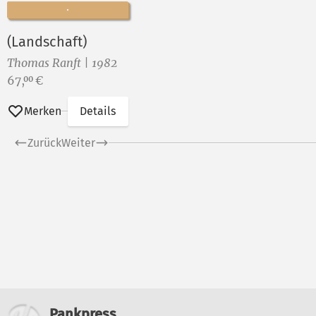
(Landschaft)
Thomas Ranft | 1982
Preis:
67,
€
00
Merken
Details
Zurück
Weiter
Pankpress