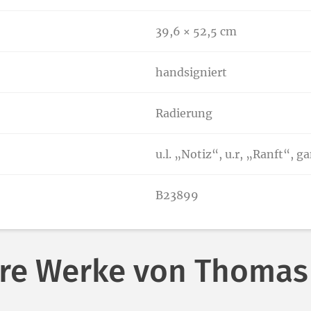
39,6 × 52,5 cm
handsigniert
Radierung
u.l. „Notiz“, u.r, „Ranft“, 
B23899
re Werke von Thomas