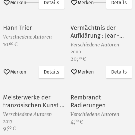
Merken
Details
Merken
Details
Hann Trier
Vermächtnis der
Aufklärung : Jean-
Verschiedene Autoren
Baptiste Oudry ; Jean-
Preis:
10,
€
00
Verschiedene Autoren
Antoine Houdon
2000
Preis:
20,
€
00
Merken
Details
Merken
Details
Meisterwerke der
Rembrandt
französischen Kunst -
Radierungen
Das Puschkin-
Verschiedene Autoren
Verschiedene Autoren
Museum Moskau zu
Preis:
2017
4,
€
00
Preis:
Gast
9,
€
00