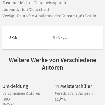
Zustand: leichte Gebrauchsspuren
Einband: Heft/Zeitschrift
Verlag: Deutsche Akademie der Künste 1961 Berlin
SKU:
B26272
Weitere Werke von Verschiedene
Autoren
Umkleidung
11 Meisterschüler
Verschiedene Autoren
Verschiedene Autoren
Preis:
1993
14,
€
50
Preis:
18,
€
00