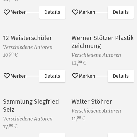
Merken
Details
Merken
Details
12 Meisterschüler
Werner Stötzer Plastik
Zeichnung
Verschiedene Autoren
Preis:
10,
€
50
Verschiedene Autoren
Preis:
12,
€
00
Merken
Details
Merken
Details
Sammlung Siegfried
Walter Stöhrer
Seiz
Verschiedene Autoren
Preis:
11,
€
00
Verschiedene Autoren
Preis:
17,
€
00