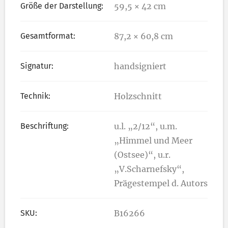
Größe der Darstellung:
59,5 × 42 cm
Gesamtformat:
87,2 × 60,8 cm
Signatur:
handsigniert
Technik:
Holzschnitt
Beschriftung:
u.l. „2/12“, u.m.
„Himmel und Meer
(Ostsee)“, u.r.
„V.Scharnefsky“,
Prägestempel d. Autors
SKU:
B16266