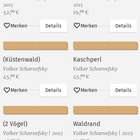
2015
2015
Preis:
Preis:
52,
€
19,
€
00
00
Merken
Details
Merken
Details
(Küstenwald)
Kaschperl
Volker Scharnefsky
Volker Scharnefsky
Preis:
Preis:
45,
€
45,
€
00
00
Merken
Details
Merken
Details
(2 Vögel)
Waldrand
Volker Scharnefsky | 2015
Volker Scharnefsky | 2015