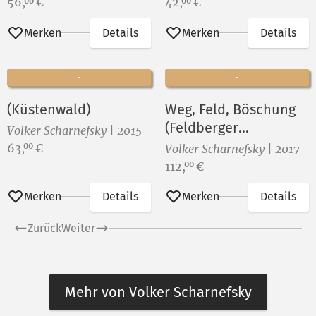
Preis:
Preis:
56,
€
42,
€
00
00
Merken
Details
Merken
Details
(Küstenwald)
Weg, Feld, Böschung
(Feldberger
Volker Scharnefsky | 2015
Landschaft)
Preis:
63,
€
00
Volker Scharnefsky | 2017
Preis:
112,
€
00
Merken
Details
Merken
Details
Zurück
Weiter
Mehr von Volker Scharnefsky