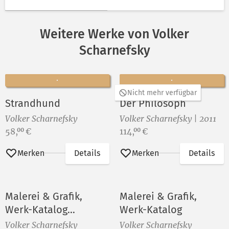
Weitere Werke von Volker
Scharnefsky
Nicht mehr verfügbar
Strandhund
Der Philosoph
Volker Scharnefsky
Volker Scharnefsky | 2011
Preis:
Preis:
58,
€
114,
€
00
00
Merken
Details
Merken
Details
Malerei & Grafik,
Malerei & Grafik,
Werk-Katalog
Werk-Katalog
(Vorzugsausgabe)
Volker Scharnefsky
Volker Scharnefsky