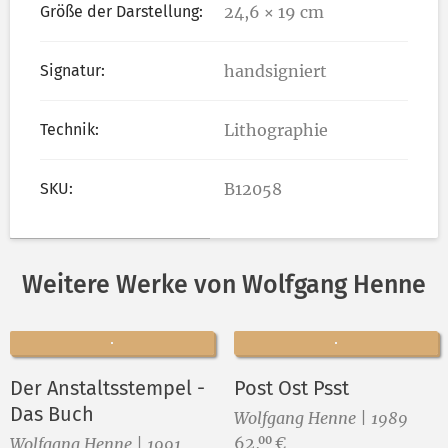
Größe der Darstellung:
24,6 × 19 cm
Signatur:
handsigniert
Technik:
Lithographie
SKU:
B12058
Weitere Werke von Wolfgang Henne
Der Anstaltsstempel -
Post Ost Psst
Das Buch
Wolfgang Henne | 1989
Preis:
62,
€
00
Wolfgang Henne | 1991