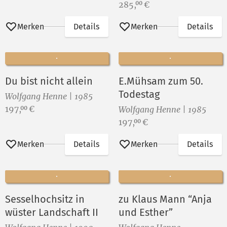
Preis:
285,
€
00
Merken
Details
Merken
Details
Du bist nicht allein
E.Mühsam zum 50.
Todestag
Wolfgang Henne | 1985
Preis:
197,
€
00
Wolfgang Henne | 1985
Preis:
197,
€
00
Merken
Details
Merken
Details
Sesselhochsitz in
zu Klaus Mann “Anja
wüster Landschaft II
und Esther”