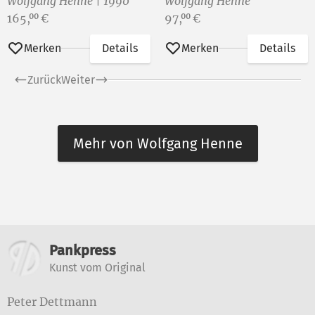
Wolfgang Henne | 1990
Wolfgang Henne
Preis:
Preis:
165,
€
97,
€
00
00
Merken
Details
Merken
Details
Zurück
Weiter
Mehr von Wolfgang Henne
Weitere Informationen
Pankpress
Kunst vom Original
Peter Dettmann