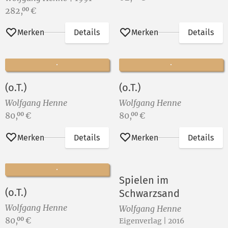
Preis:
282,
€
00
Merken
Details
Merken
Details
(o.T.)
(o.T.)
Wolfgang Henne
Wolfgang Henne
Preis:
Preis:
80,
€
80,
€
00
00
Merken
Details
Merken
Details
Spielen im
(o.T.)
Schwarzsand
Wolfgang Henne
Wolfgang Henne
Preis:
80,
€
00
Eigenverlag | 2016