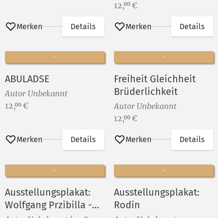
Preis:
12,
€
00
Merken
Details
Merken
Details
ABULADSE
Freiheit Gleichheit
Brüderlichkeit
Autor Unbekannt
Preis:
12,
€
00
Autor Unbekannt
Preis:
12,
€
00
Merken
Details
Merken
Details
Ausstellungsplakat:
Ausstellungsplakat:
Wolfgang Przibilla -
Rodin
Grafik