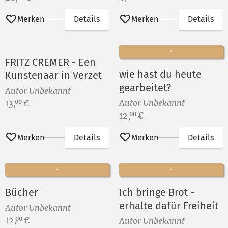
Merken
Details
Merken
Details
FRITZ CREMER - Een
wie hast du heute
Kunstenaar in Verzet
gearbeitet?
Autor Unbekannt
Preis:
Autor Unbekannt
13,
€
00
Preis:
12,
€
00
Merken
Details
Merken
Details
Bücher
Ich bringe Brot -
erhalte dafür Freiheit
Autor Unbekannt
Preis:
12,
€
00
Autor Unbekannt