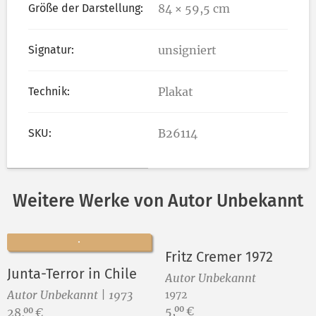
Größe der Darstellung:
84 × 59,5 cm
Signatur:
unsigniert
Technik:
Plakat
SKU:
B26114
Weitere Werke von Autor Unbekannt
Fritz Cremer 1972
Junta-Terror in Chile
Autor Unbekannt
Autor Unbekannt | 1973
1972
Preis:
5,
€
00
Preis:
28,
€
00