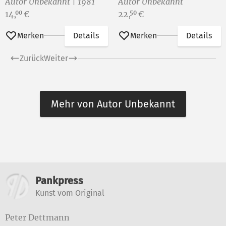
Autor Unbekannt | 1981
Autor Unbekannt
Preis:
Preis:
14,
€
22,
€
00
50
Merken
Details
Merken
Details
Zurück
Weiter
Mehr von Autor Unbekannt
Weitere Informationen
Pankpress
Kunst vom Original
Peter Dettmann