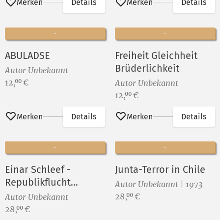
Merken
Details
Merken
Details
ABULADSE
Freiheit Gleichheit
Brüderlichkeit
Autor Unbekannt
Preis:
12,
€
00
Autor Unbekannt
Preis:
12,
€
00
Merken
Details
Merken
Details
Einar Schleef -
Junta-Terror in Chile
Republikflucht
Autor Unbekannt | 1973
Waffenstillstand
Preis:
28,
€
00
Autor Unbekannt
Heimkehr
Preis:
28,
€
00