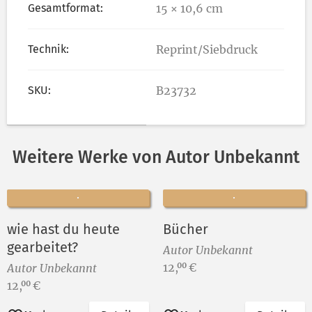
Gesamtformat:
15 × 10,6 cm
Technik:
Reprint/Siebdruck
SKU:
B23732
Weitere Werke von Autor Unbekannt
wie hast du heute
Bücher
gearbeitet?
Autor Unbekannt
Preis:
12,
€
00
Autor Unbekannt
Preis:
12,
€
00