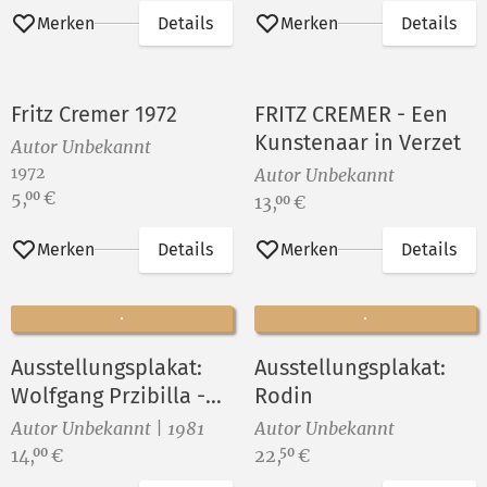
Merken
Details
Merken
Details
Fritz Cremer 1972
FRITZ CREMER - Een
Kunstenaar in Verzet
Autor Unbekannt
1972
Autor Unbekannt
Preis:
5,
€
00
Preis:
13,
€
00
Merken
Details
Merken
Details
Ausstellungsplakat:
Ausstellungsplakat:
Wolfgang Przibilla -
Rodin
Grafik
Autor Unbekannt | 1981
Autor Unbekannt
Preis:
Preis:
14,
€
22,
€
00
50