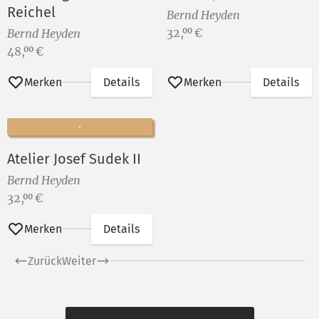
Reichel
Bernd Heyden
Preis:
32,
€
00
Bernd Heyden
Preis:
48,
€
00
Merken
Details
Merken
Details
Atelier Josef Sudek II
Bernd Heyden
Preis:
32,
€
00
Merken
Details
Zurück
Weiter