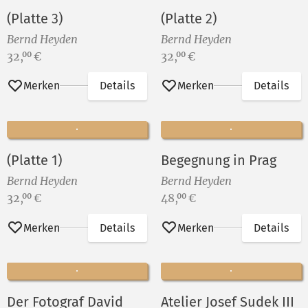
(Platte 3)
(Platte 2)
Bernd Heyden
Bernd Heyden
Preis:
Preis:
32,
€
32,
€
00
00
Merken
Details
Merken
Details
(Platte 1)
Begegnung in Prag
Bernd Heyden
Bernd Heyden
Preis:
Preis:
32,
€
48,
€
00
00
Merken
Details
Merken
Details
Der Fotograf David
Atelier Josef Sudek III