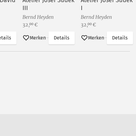
 David
Atelier Josef Sudek
Atelier Josef Sudek
III
I
Bernd Heyden
Bernd Heyden
Preis:
Preis:
32,
€
32,
€
00
00
tails
Merken
Details
Merken
Details