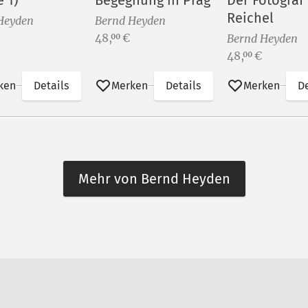
e 1)
Begegnung in Prag
Der Fotograf
Reichel
Heyden
Bernd Heyden
Preis:
48,
€
00
Bernd Heyden
Preis:
48,
€
00
ken
Details
Merken
Details
Merken
De
Mehr von Bernd Heyden
n