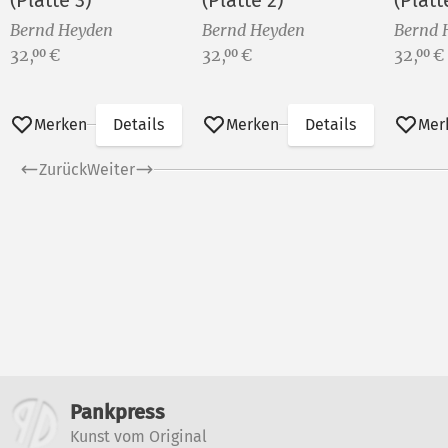
(Platte 3)
(Platte 2)
(Platt
Bernd Heyden
Bernd Heyden
Bernd 
Preis:
Preis:
Preis:
32,
€
32,
€
32,
€
00
00
00
Merken
Details
Merken
Details
Mer
Zurück
Weiter
Weitere Informatione
Pankpress
Kunst vom Original