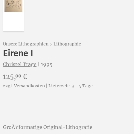
Abbildung 2 von „Eirene I“ von Christel Trage öffnen
Unsere Lithographien
Lithographie
Eirene I
Christel Trage
|
1995
Preis:
125,
€
00
zzgl. Versandkosten | Lieferzeit: 3 – 5 Tage
GroÃŸformatige Original-Lithografie