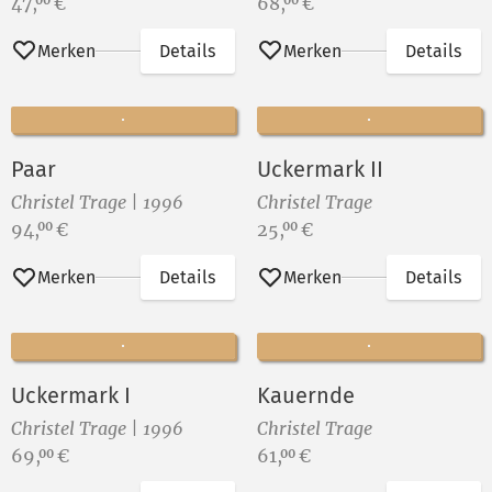
Preis:
Preis:
47,
€
68,
€
00
00
Merken
Details
Merken
Details
Paar
Uckermark II
Christel Trage | 1996
Christel Trage
Preis:
Preis:
94,
€
25,
€
00
00
Merken
Details
Merken
Details
Uckermark I
Kauernde
Christel Trage | 1996
Christel Trage
Preis:
Preis:
69,
€
61,
€
00
00