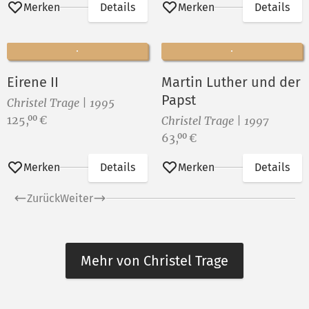
Merken
Details
Merken
Details
Eirene II
Martin Luther und der
Papst
Christel Trage | 1995
Preis:
125,
€
00
Christel Trage | 1997
Preis:
63,
€
00
Merken
Details
Merken
Details
Zurück
Weiter
Mehr von Christel Trage