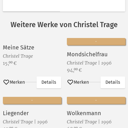
Weitere Werke von Christel Trage
Meine Sätze
Mondsichelfrau
Christel Trage
Preis:
Christel Trage | 1996
15,
€
00
Preis:
94,
€
00
Merken
Details
Merken
Details
Liegender
Wolkenmann
Christel Trage | 1996
Christel Trage | 1996