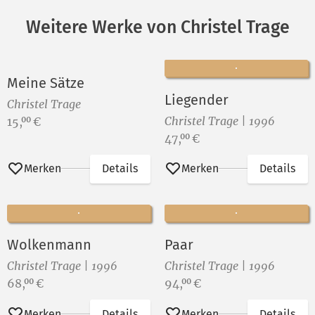
Weitere Werke von Christel Trage
Meine Sätze
Liegender
Christel Trage
Preis:
Christel Trage | 1996
15,
€
00
Preis:
47,
€
00
Merken
Details
Merken
Details
Wolkenmann
Paar
Christel Trage | 1996
Christel Trage | 1996
Preis:
Preis:
68,
€
94,
€
00
00
Merken
Details
Merken
Details