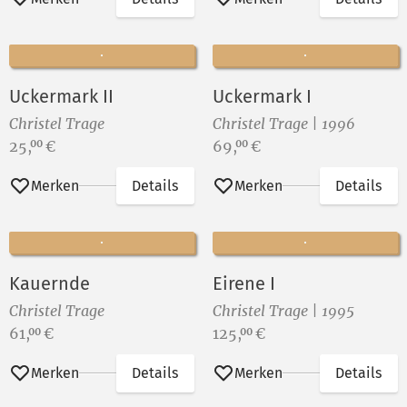
Uckermark II
Uckermark I
Christel Trage
Christel Trage | 1996
Preis:
Preis:
25,
€
69,
€
00
00
Merken
Details
Merken
Details
Kauernde
Eirene I
Christel Trage
Christel Trage | 1995
Preis:
Preis:
61,
€
125,
€
00
00
Merken
Details
Merken
Details