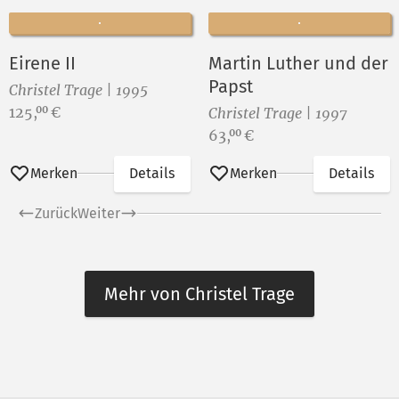
Eirene II
Martin Luther und der
Papst
Christel Trage | 1995
Preis:
125,
€
00
Christel Trage | 1997
Preis:
63,
€
00
Merken
Details
Merken
Details
Zurück
Weiter
Mehr von Christel Trage