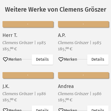
Weitere Werke von Clemens Gröszer
Herr T.
A.P.
Clemens Gröszer | 1985
Clemens Gröszer | 1985
Preis:
Preis:
185,
€
185,
€
00
00
Merken
Details
Merken
Details
J.K.
Andrea
Clemens Gröszer | 1986
Clemens Gröszer | 1986
Preis:
Preis:
185,
€
185,
€
00
00
Merken
Details
Merken
Details