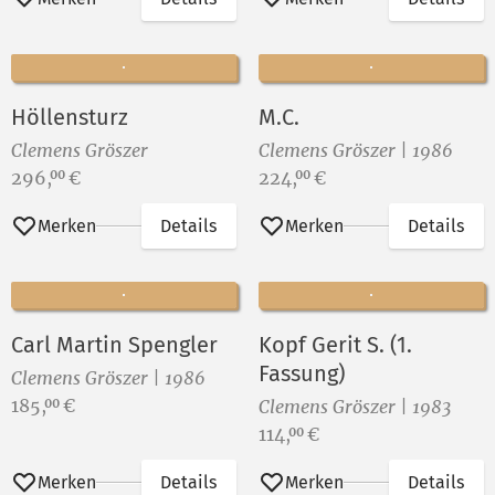
Höllensturz
M.C.
Clemens Gröszer
Clemens Gröszer | 1986
Preis:
Preis:
296,
€
224,
€
00
00
Merken
Details
Merken
Details
Carl Martin Spengler
Kopf Gerit S. (1.
Fassung)
Clemens Gröszer | 1986
Preis:
185,
€
00
Clemens Gröszer | 1983
Preis:
114,
€
00
Merken
Details
Merken
Details