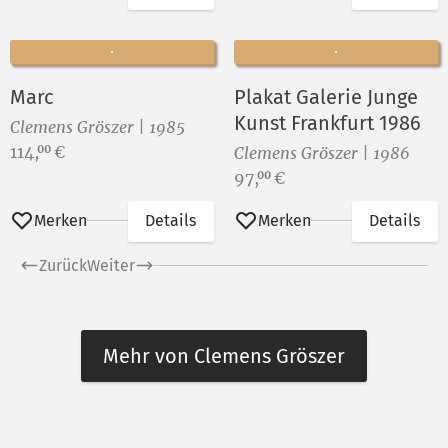
Marc
Plakat Galerie Junge
Kunst Frankfurt 1986
Clemens Gröszer | 1985
Preis:
114,
€
00
Clemens Gröszer | 1986
Preis:
97,
€
00
Merken
Details
Merken
Details
Zurück
Weiter
Mehr von Clemens Gröszer