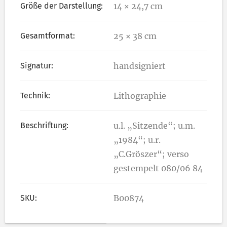
Größe der Darstellung:
14 × 24,7 cm
Gesamtformat:
25 × 38 cm
Signatur:
handsigniert
Technik:
Lithographie
Beschriftung:
u.l. „Sitzende“; u.m.
„1984“; u.r.
„C.Gröszer“; verso
gestempelt 080/06 84
SKU:
B00874